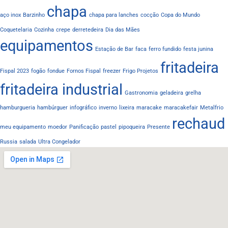
chapa
aço inox
Barzinho
chapa para lanches
cocção
Copa do Mundo
Coquetelaria
Cozinha
crepe
derretedeira
Dia das Mães
equipamentos
Estação de Bar
faca
ferro fundido
festa junina
fritadeira
Fispal 2023
fogão
fondue
Fornos Fispal
freezer
Frigo Projetos
fritadeira industrial
Gastronomia
geladeira
grelha
hamburgueria
hambúrguer
infográfico
inverno
lixeira
maracake
maracakefair
Metalfrio
rechaud
meu equipamento
moedor
Panificação
pastel
pipoqueira
Presente
Russia
salada
Ultra Congelador