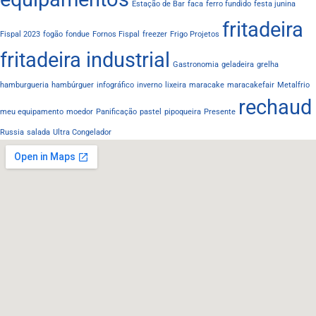
Estação de Bar
faca
ferro fundido
festa junina
fritadeira
Fispal 2023
fogão
fondue
Fornos Fispal
freezer
Frigo Projetos
fritadeira industrial
Gastronomia
geladeira
grelha
hamburgueria
hambúrguer
infográfico
inverno
lixeira
maracake
maracakefair
Metalfrio
rechaud
meu equipamento
moedor
Panificação
pastel
pipoqueira
Presente
Russia
salada
Ultra Congelador