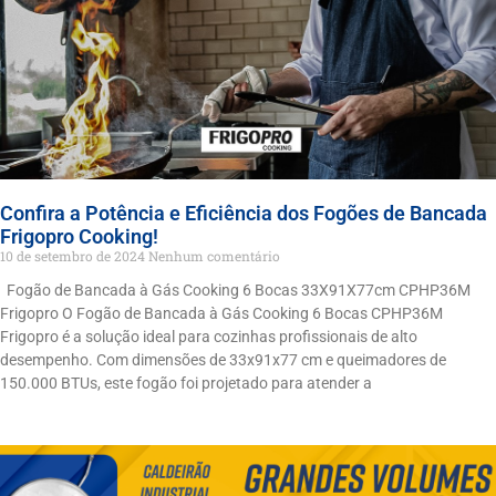
Confira a Potência e Eficiência dos Fogões de Bancada
Frigopro Cooking!
10 de setembro de 2024
Nenhum comentário
Fogão de Bancada à Gás Cooking 6 Bocas 33X91X77cm CPHP36M
Frigopro O Fogão de Bancada à Gás Cooking 6 Bocas CPHP36M
Frigopro é a solução ideal para cozinhas profissionais de alto
desempenho. Com dimensões de 33x91x77 cm e queimadores de
150.000 BTUs, este fogão foi projetado para atender a