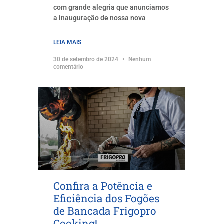
com grande alegria que anunciamos
a inauguração de nossa nova
LEIA MAIS
30 de setembro de 2024
Nenhum
comentário
Confira a Potência e
Eficiência dos Fogões
de Bancada Frigopro
Cooking!